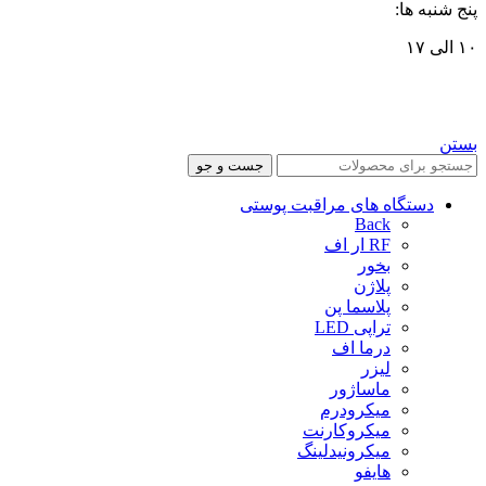
پنج شنبه ها:
۱۰ الی ۱۷
بستن
جست و جو
دستگاه های مراقبت پوستی
Back
RF ار اف
بخور
پلاژن
پلاسما پن
تراپی LED
درما اف
لیزر
ماساژور
میکرودرم
میکروکارنت
میکرونیدلینگ
هایفو