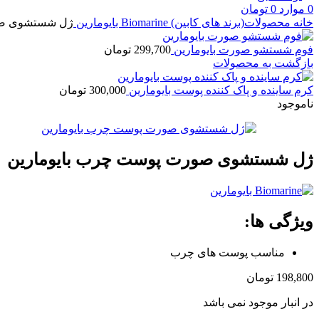
0
موارد
0
تومان
خانه
محصولات(برند های کابین)
Biomarine بایومارین
ژل شستشوی صو
فوم شستشو صورت بایومارین
299,700
تومان
بازگشت به محصولات
کرم ساینده و پاک کننده پوست بایومارین
300,000
تومان
ناموجود
ژل شستشوی صورت پوست چرب بایومارین
ویژگی ها:
مناسب پوست های چرب
198,800
تومان
در انبار موجود نمی باشد