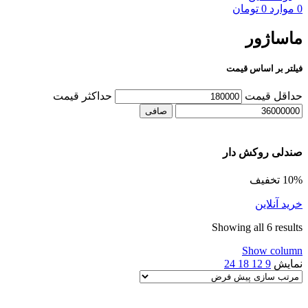
0
موارد
0
تومان
ماساژور
فیلتر بر اساس قیمت
حداقل قیمت
حداكثر قيمت
صافی
صندلی روکش دار
10% تخفیف
خرید آنلاین
Showing all 6 results
Show column
نمایش
9
12
18
24