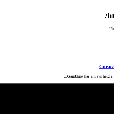
h
Curaca
Gambling has always held a pro