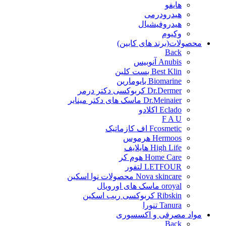
هایفو
هیدرودرمی
هیدروفیشیال
وکیوم
محصولات(برند های کابین)
Back
Anubis آنوبیس
Best Klin بست کلین
Biomarine بایومارین
Dr.Dermer کربوکسی دکتر درمر
Dr.Meinaier ماسک های دکتر مینایر
Eclado اکلادو
F A U
Fcosmetic اف کازماتیک
Hermoos هرموس
High Life هایلایف
Home Care هوم کر
LETFOUR لتفور
Nova skincare محصولات نوا اسکین
oroyal ماسک های اورویال
Ribskin کربوکسی ریب اسکین
Tanura تنورا
مواد مصرفی و اکسسوری
Back