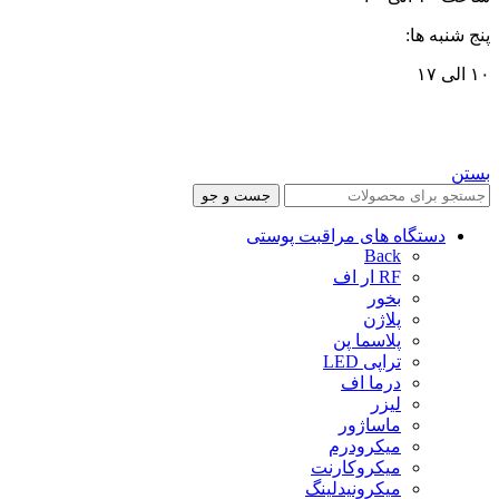
پنج شنبه ها:
۱۰ الی ۱۷
بستن
جست و جو
دستگاه های مراقبت پوستی
Back
RF ار اف
بخور
پلاژن
پلاسما پن
تراپی LED
درما اف
لیزر
ماساژور
میکرودرم
میکروکارنت
میکرونیدلینگ